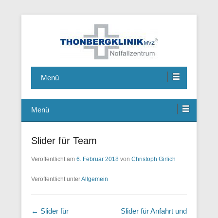
Notfallzentrum, Chirurgie, Hausarzt, Allgemeinmedizin,
Thonbergklinik
Ambulante Operationen, Handchirurgie, Fusschirurgie
Menü
Menü
Slider für Team
Veröffentlicht am
6. Februar 2018
von
Christoph Girlich
Veröffentlicht unter
Allgemein
Beitragsnavigation
←
Slider für
Slider für Anfahrt und