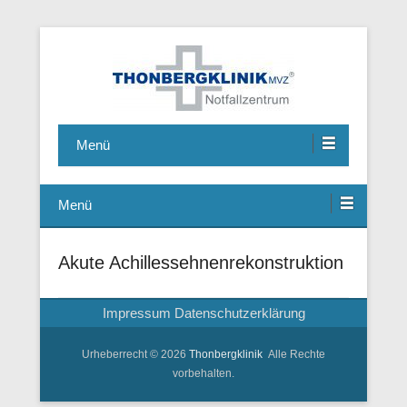
Notfallzentrum, Chirurgie, Hausarzt, Allgemeinmedizin,
Thonbergklinik
Ambulante Operationen, Handchirurgie, Fusschirurgie
Menü
Menü
Akute Achillessehnenrekonstruktion
Impressum
Datenschutzerklärung
Urheberrecht © 2026
Thonbergklinik
Alle Rechte
vorbehalten.