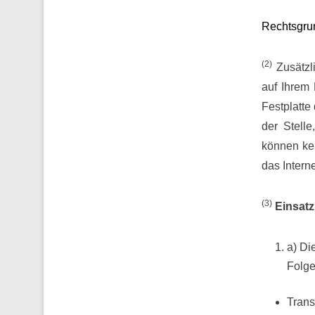
Rechtsgrun
(2)
Zusätzl
auf Ihrem 
Festplatt
der Stelle
können ke
das Intern
(3)
Einsat
a) Di
Folge
Trans