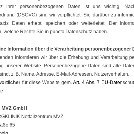
tz Ihrer personenbezogenen Daten ist uns wichtig. Nac
rdnung (DSGVO) sind wir verpflichtet, Sie darüber zu inform
axis Daten erhebt, speichert oder weiterleitet. Der Info
, welche Rechte Sie in puncto Datenschutz haben.
ine Information über die Verarbeitung personenbezogener 
enden informieren wir über die Erhebung und Verarbeitung 
ng unserer Website. Personenbezogene Daten sind alle Daten,
sind, z. B. Name, Adresse, E-Mail-Adressen, Nutzerverhalten.
wortlicher
für diese Website gem.
Art.
4
Abs.
7
EU-Date
nschu
ie
h MVZ GmbH
KLINIK Notfallzentrum MVZ
raße 65
pzig