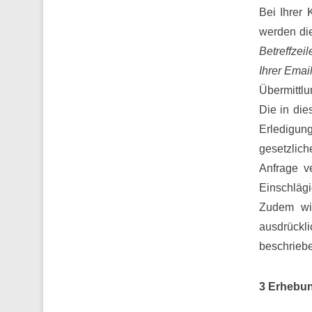
Bei Ihrer
werden die
Betreffzei
Ihrer Emai
Übermittlu
Die in di
Erledigung
gesetzlic
Anfrage ve
Einschlägi
Zudem wil
ausdrückl
beschrieben
3 Erhebun