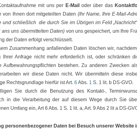
 Kontaktaufnahme mit uns per
E-Mail
oder über das
Kontaktf
 von Ihnen dort mitgeteilten Daten
(Ihr Name, Ihre E-Mail-Adr
le und schließlich die durch Sie im Übrigen im Feld „Nachrich
l ans uns übermittelten Daten)
von uns gespeichert, um Ihre Fr
ng der Daten erfolgt verschlüsselt.
esem Zusammenhang anfallenden Daten löschen wir, nachdem
 Ihrer Anfrage nicht mehr erforderlich ist, oder schränken di
he Aufbewahrungspflichten bestehen. Zu anderen Zwecken als
rarbeiten wir diese Daten nicht. Wir übermitteln diese insbe
ge Rechtsgrundlage hierfür ist Art.
6
Abs.
1
S. 1 lit. b DS-GVO.
ligen Sie durch die Benutzung des Kontakt-, Terminwunsc
ich in die Verarbeitung der auf diesem Wege durch Sie über
en Umfang ein, Art 6 Abs. 1 S. 1 lit. a, Art. 9 Abs 2 lit a DS-GV
g personenbezogener Daten bei Besuch unserer Website 