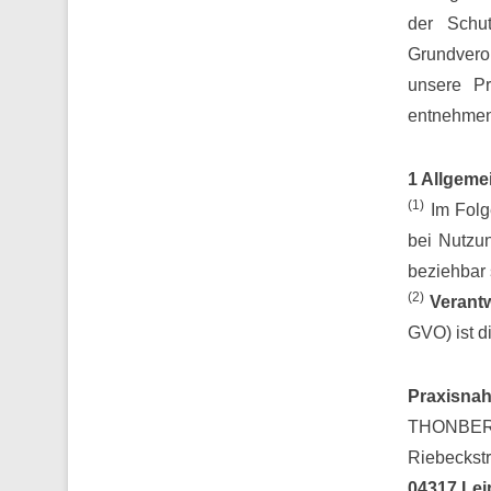
der Schu
Grundvero
unsere Pr
entnehmen
1 Allgeme
(1)
Im Folg
bei Nutzu
beziehbar 
(2)
Verant
GVO) ist d
Praxisna
THONBERG
Riebeckst
04317 Lei