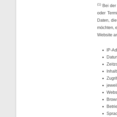
(
1)
Bei der 
oder Term
Daten, di
möchten, e
Website an
IP-Ad
Datum
Zeitz
Inhal
Zugri
jewei
Websi
Brow
Betri
Sprac