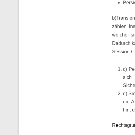
Persi
b)Transie
zählen in
welcher s
Dadurch k
Session-Co
c) Pe
sich
Siche
d) Si
die A
hin, 
Rechtsgrun