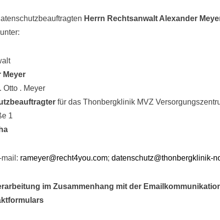
atenschutzbeauftragten
Herrn Rechtsanwalt Alexander Meye
unter:
alt
r Meyer
 Otto . Meyer
tzbeauftragter
für das Thonbergklinik MVZ Versorgungszent
ße 1
öha
-mail:
rameyer@recht4you.com
;
datenschutz@thonbergklinik-no
erarbeitung im Zusammenhang mit der Emailkommunikatio
ktformulars