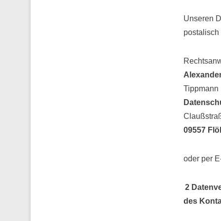
Unseren D
postalisch 
Rechtsanw
Alexande
Tippmann .
Datenschu
Claußstra
09557 Fl
oder per E
2 Datenv
des Konta