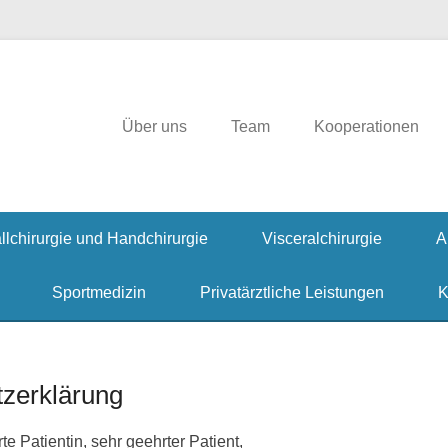
irurgie, Hausarzt, Allgemeinmedizin, Ambulante Operationen, Handchiru
rgklinik
Über uns
Team
Kooperationen
llchirurgie und Handchirurgie
Visceralchirurgie
A
Sportmedizin
Privatärztliche Leistungen
K
zerklärung
te Patientin, sehr geehrter Patient,