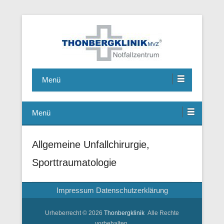
Notfallzentrum, Chirurgie, Hausarzt, Allgemeinmedizin,
Thonbergklinik
Ambulante Operationen, Handchirurgie, Fusschirurgie
Menü
Menü
Allgemeine Unfallchirurgie,
Sporttraumatologie
Impressum
Datenschutzerklärung
Urheberrecht © 2026
Thonbergklinik
Alle Rechte
vorbehalten.