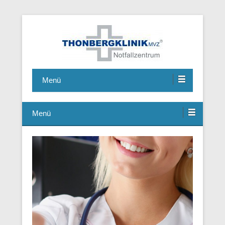
Notfallzentrum, Chirurgie, Hausarzt, Allgemeinmedizin,
Thonbergklinik
Ambulante Operationen, Handchirurgie, Fusschirurgie
Menü
Menü