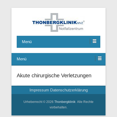
Notfallzentrum, Chirurgie, Hausarzt, Allgemeinmedizin,
Thonbergklinik
Ambulante Operationen, Handchirurgie, Fusschirurgie
Menü
Menü
Akute chirurgische Verletzungen
Impressum
Datenschutzerklärung
Urheberrecht © 2026
Thonbergklinik
Alle Rechte
vorbehalten.