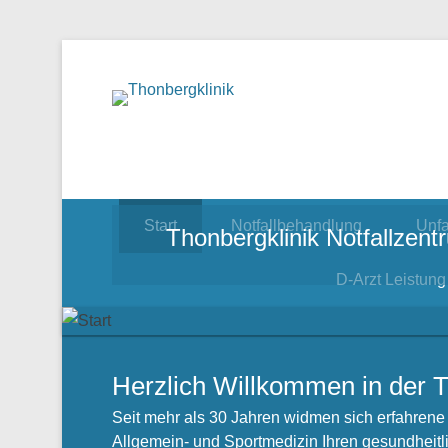
Notfallzentrum, Ch
Thonbe
Start
Notfallbehandlung
Unfa
Thonbergklinik Notfallzent
D-Arzt Leistung
Herzlich Willkommen in der T
Seit mehr als 30 Jahren widmen sich erfahrene Ä
Allgemein- und Sportmedizin Ihren gesundheit