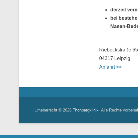
derzeit ver
bei bestehe
Nasen-Bed
Riebeckstraße 65
04317 Leipzig
Anfahrt >>
Urheberrecht © 2026
Thonbergklinik
Alle Rechte vorbehal