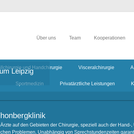
irurgie, Hausarzt, Allgemeinmedizin, Ambulante Operationen, Handchiru
rgklinik
Über uns
Team
Kooperationen
llchirurgie und Handchirurgie
Visceralchirurgie
A
rum Leipzig
Sportmedizin
Privatärztliche Leistungen
K
honbergklinik
rzte auf den Gebieten der Chirurgie, speziell auch der Hand-, 
lichen Problemen. Unabhängig von Sprechstundenzeiten garanti