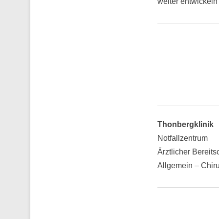
weiter entwickeln
Thonbergklinik
Notfallzentrum
Ärztlicher Bereit
Allgemein – Chir