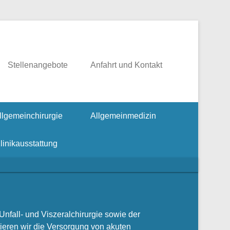
rgie, Fusschirurgie
Stellenangebote
Anfahrt und Kontakt
llgemeinchirurgie
Allgemeinmedizin
linikausstattung
Unfall- und Viszeralchirurgie sowie der
eren wir die Versorgung von akuten