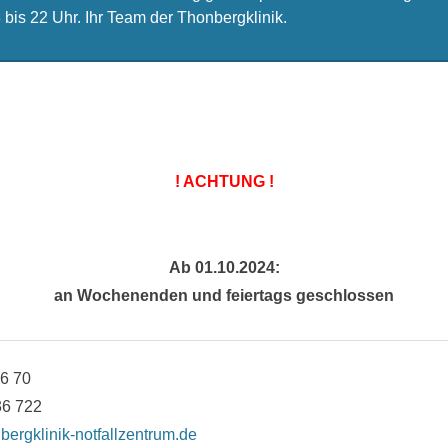
bis 22 Uhr. Ihr Team der Thonbergklinik.
! ACHTUNG !
Ab 01.10.2024:
an Wochenenden und feiertags geschlossen
36 70
36 722
bergklinik-notfallzentrum.de