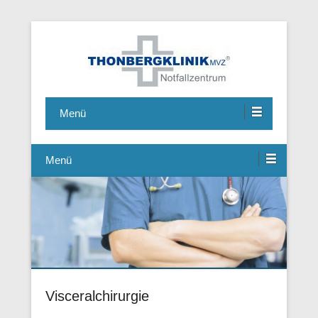
Notfallzentrum, Chirurgie, Hausarzt, Allgemeinmedizin,
Thonbergklinik
Ambulante Operationen, Handchirurgie, Fusschirurgie
Menü
Menü
Visceralchirurgie