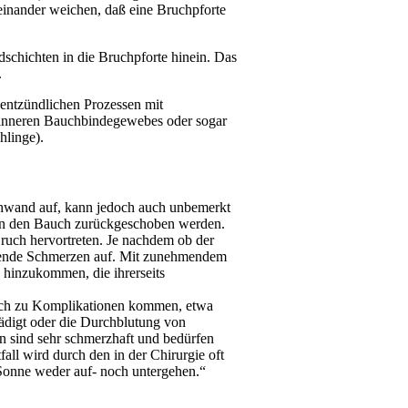
inander weichen, daß eine Bruchpforte
schichten in die Bruchpforte hinein. Das
.
 entzündlichen Prozessen mit
s inneren Bauchbindegewebes oder sogar
hlinge).
chwand auf, kann jedoch auch unbemerkt
r in den Bauch zurückgeschoben werden.
ruch hervortreten. Je nachdem ob der
ehrende Schmerzen auf. Mit zunehmendem
hinzukommen, die ihrerseits
auch zu Komplikationen kommen, etwa
digt oder die Durchblutung von
 sind sehr schmerzhaft und bedürfen
all wird durch den in der Chirurgie oft
 Sonne weder auf- noch untergehen.“