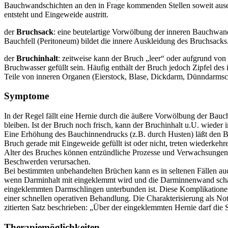
Bauchwandschichten an den in Frage kommenden Stellen soweit ause
entsteht und Eingeweide austritt.
der
Bruchsack
: eine beutelartige Vorwölbung der inneren Bauchwand
Bauchfell (Peritoneum) bildet die innere Auskleidung des Bruchsacks
der
Bruchinhalt
: zeitweise kann der Bruch „leer“ oder aufgrund von
Bruchwasser gefüllt sein. Häufig enthält der Bruch jedoch Zipfel de
Teile von inneren Organen (Eierstock, Blase, Dickdarm, Dünndarmsc
Symptome
In der Regel fällt eine Hernie durch die äußere Vorwölbung der Bau
bleiben. Ist der Bruch noch frisch, kann der Bruchinhalt u.U. wiede
Eine Erhöhung des Bauchinnendrucks (z.B. durch Husten) läßt den B
Bruch gerade mit Eingeweide gefüllt ist oder nicht, treten wiederk
Alter des Bruches können entzündliche Prozesse und Verwachsungen 
Beschwerden verursachen.
Bei bestimmten unbehandelten Brüchen kann es in seltenen Fällen 
wenn Darminhalt mit eingeklemmt wird und die Darminnenwand schä
eingeklemmten Darmschlingen unterbunden ist. Diese Komplikationen
einer schnellen operativen Behandlung. Die Charakterisierung als Notf
zitierten Satz beschrieben: „Über der eingeklemmten Hernie darf die
Therapiemöglichkeiten