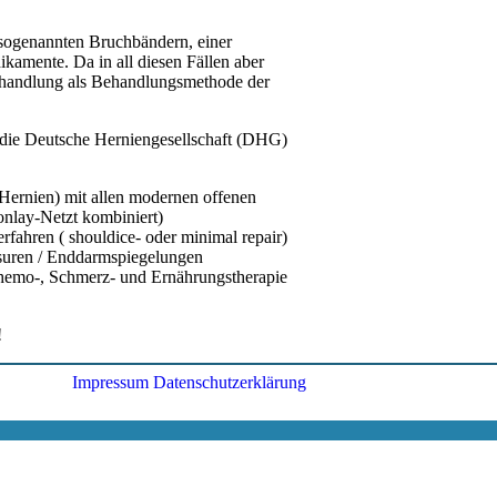
sogenannten Bruchbändern, einer
kamente. Da in all diesen Fällen aber
 Behandlung als Behandlungsmethode der
ch die Deutsche Herniengesellschaft (DHG)
Hernien) mit allen modernen offenen
onlay-Netzt kombiniert)
erfahren ( shouldice- oder minimal repair)
ssuren / Enddarmspiegelungen
Chemo-, Schmerz- und Ernährungstherapie
!
Impressum
Datenschutzerklärung