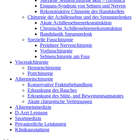
Spezielle Sehnenchirurgie akut – chronisch
Engpass-Syndrom von Sehnen und Nerven
Rekonstruktive Chirurgie des Handskellets
Chirurgie der Achillessehne und des Sprunggelenkes
Akute Achillessehnenrekonstruktion
Chronische Achillessehnenrekonstruktion
Bandplastik Sprunggelenk
Spezielle Fusschirurgie
Periphere Nervenchirurgie
Vorfusschirurgie
Sehnenchirurgie am Fuss
Visceralchirurgie
Hernienchirurgie
Portchirurgie
Allgemeinchirurgie
Konservative Frakturbehandlung
Erkrankung des Bauches
Erkrankung des Stütz- und Bewegungsapparates
Akute chirurgische Verletzungen
Allgemeinmedizin
D-Arzt Leistung
Sportmedizin
Privatärztliche Leistungen
Klinikausstattung