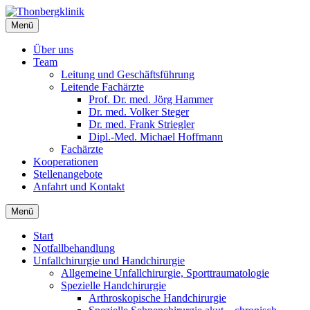
Menü
Thonbergklinik
Notfallzentrum, Chirurgie, Hausarzt, Allgemeinmedizin, Ambulante O
Über uns
Team
Leitung und Geschäftsführung
Leitende Fachärzte
Prof. Dr. med. Jörg Hammer
Dr. med. Volker Steger
Dr. med. Frank Striegler
Dipl.-Med. Michael Hoffmann
Fachärzte
Kooperationen
Stellenangebote
Anfahrt und Kontakt
Menü
Start
Notfallbehandlung
Unfallchirurgie und Handchirurgie
Allgemeine Unfallchirurgie, Sporttraumatologie
Spezielle Handchirurgie
Arthroskopische Handchirurgie