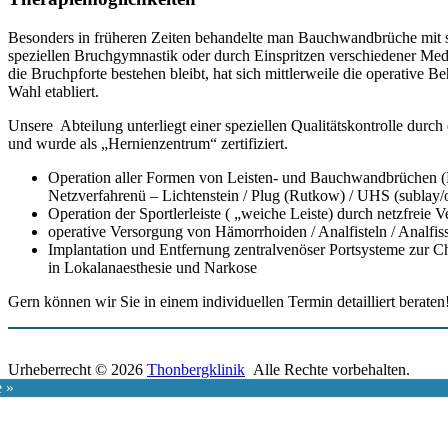
Besonders in früheren Zeiten behandelte man Bauchwandbrüche mit 
speziellen Bruchgymnastik oder durch Einspritzen verschiedener Medi
die Bruchpforte bestehen bleibt, hat sich mittlerweile die operative
Wahl etabliert.
Unsere Abteilung unterliegt einer speziellen Qualitätskontrolle dur
und wurde als „Hernienzentrum“ zertifiziert.
Operation aller Formen von Leisten- und Bauchwandbrüchen (
Netzverfahrenü – Lichtenstein / Plug (Rutkow) / UHS (sublay/
Operation der Sportlerleiste ( „weiche Leiste) durch netzfreie V
operative Versorgung von Hämorrhoiden / Analfisteln / Analfi
Implantation und Entfernung zentralvenöser Portsysteme zur 
in Lokalanaesthesie und Narkose
Gern können wir Sie in einem individuellen Termin detailliert beraten
Urheberrecht © 2026
Thonbergklinik
Alle Rechte vorbehalten.
Nach
e »
oben
scrollen