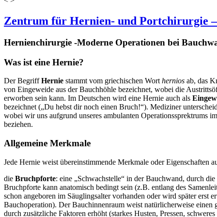
<
>
Zentrum für Hernien- und Portchirurgie –
Hernienchirurgie -Moderne Operationen bei Bauch
Was ist eine Hernie?
Der Begriff
Hernie
stammt vom griechischen Wort
hernios
ab, das Kn
von Eingeweide aus der Bauchhöhle bezeichnet, wobei die Austrittsö
erworben sein kann. Im Deutschen wird eine Hernie auch als
Eingew
bezeichnet („Du hebst dir noch einen Bruch!“). Mediziner unterschei
wobei wir uns aufgrund unseres ambulanten Operationssprektrums im
beziehen.
Allgemeine Merkmale
Jede Hernie weist übereinstimmende Merkmale oder Eigenschaften au
die
Bruchpforte
: eine „Schwachstelle“ in der Bauchwand, durch die 
Bruchpforte kann anatomisch bedingt sein (z.B. entlang des Samenleit
schon angeboren im Säuglingsalter vorhanden oder wird später erst 
Bauchoperation). Der Bauchinnenraum weist natürlicherweise einen 
durch zusätzliche Faktoren erhöht (starkes Husten, Pressen, schwere