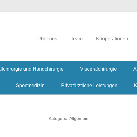
irurgie, Hausarzt, Allgemeinmedizin, Ambulante Operationen, Handchiru
rgklinik
Über uns
Team
Kooperationen
llchirurgie und Handchirurgie
Visceralchirurgie
A
Sportmedizin
Privatärztliche Leistungen
K
Kategorie:
Allgemein