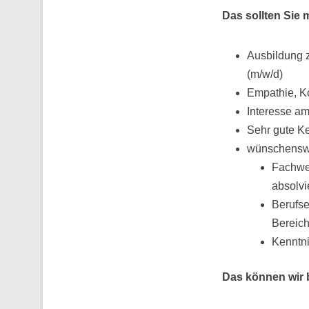
Das sollten Sie 
Ausbildung 
(m/w/d)
Empathie, K
Interesse a
Sehr gute Ke
wünschensw
Fachwei
absolvi
Berufse
Bereic
Kenntni
Das können wir 