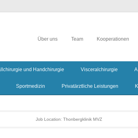
irurgie, Hausarzt, Allgemeinmedizin, Ambulante Operationen, Handchiru
rgklinik
Über uns
Team
Kooperationen
llchirurgie und Handchirurgie
Visceralchirurgie
A
Sportmedizin
Privatärztliche Leistungen
K
Job Location:
Thonbergklinik MVZ