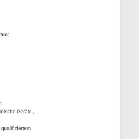
ten:
n
inische Geräte ,
qualifiziertem