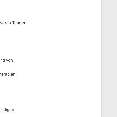
nseres Teams.
ung von
herapien
rledigen