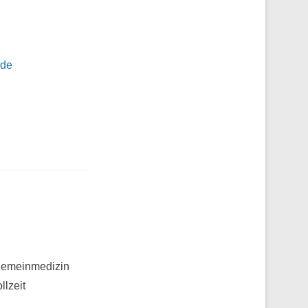
.de
lgemeinmedizin
llzeit