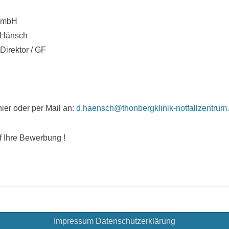
GmbH
 Hänsch
 Direktor / GF
 hier oder per Mail an:
d.haensch@thonbergklinik-notfallzentrum
f Ihre Bewerbung !
Impressum
Datenschutzerklärung